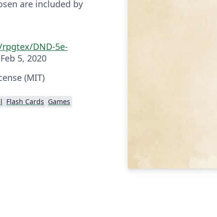
osen are included by
m/rpgtex/DND-5e-
Feb 5, 2020
cense (MIT)
l
Flash Cards
Games