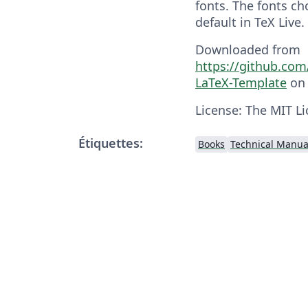
fonts. The fonts ch
default in TeX Live.
Downloaded from
https://github.co
LaTeX-Template
on 
License: The MIT Li
Étiquettes:
Books
Technical Manua