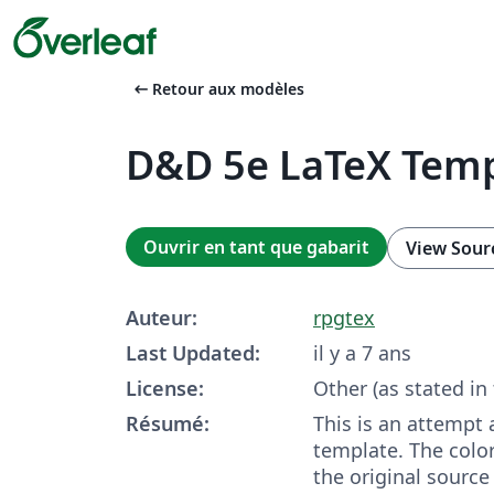
arrow_left_alt
Retour aux modèles
D&D 5e LaTeX Tem
Ouvrir en tant que gabarit
View Sour
Auteur:
rpgtex
Last Updated:
il y a 7 ans
License:
Other (as stated in
Résumé:
This is an attempt
template. The color
the original source