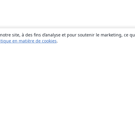
otre site, à des fins d’analyse et pour soutenir le marketing, ce q
itique en matière de cookies
.
À propos
À propos de nous
Carrières
Blog