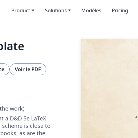
Product
Solutions
Modèles
Pricing
plate
ce
Voir le PDF
 the work)
 at a D&D 5e LaTeX
 scheme is close to
 books, as are the