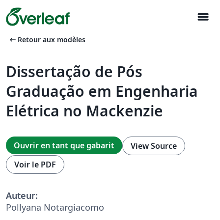
menu
arrow_left_alt
Retour aux modèles
Dissertação de Pós
Graduação em Engenharia
Elétrica no Mackenzie
Ouvrir en tant que gabarit
View Source
Voir le PDF
Auteur:
Pollyana Notargiacomo