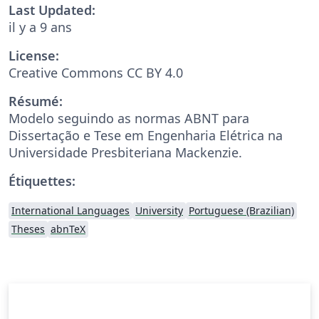
Last Updated:
il y a 9 ans
License:
Creative Commons CC BY 4.0
Résumé:
Modelo seguindo as normas ABNT para
Dissertação e Tese em Engenharia Elétrica na
Universidade Presbiteriana Mackenzie.
Étiquettes:
International Languages
University
Portuguese (Brazilian)
Theses
abnTeX