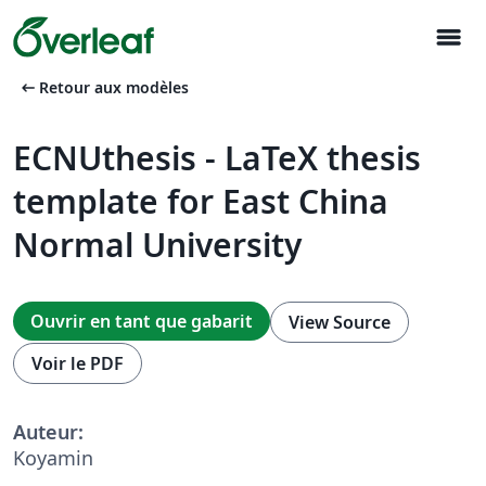
menu
arrow_left_alt
Retour aux modèles
ECNUthesis - LaTeX thesis
template for East China
Normal University
Ouvrir en tant que gabarit
View Source
Voir le PDF
Auteur:
Koyamin