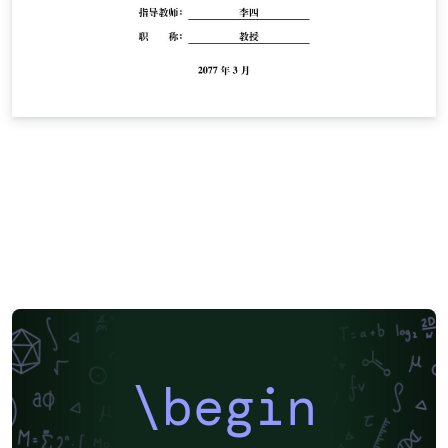
\begin