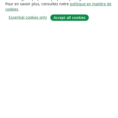
Pour en savoir plus, consultez notre
politique en matière de
cookies
.
Essential cookies only
Accept all cookies
À propos
À propos de nous
Carrières
Blog
Solutions
Pour les entreprises