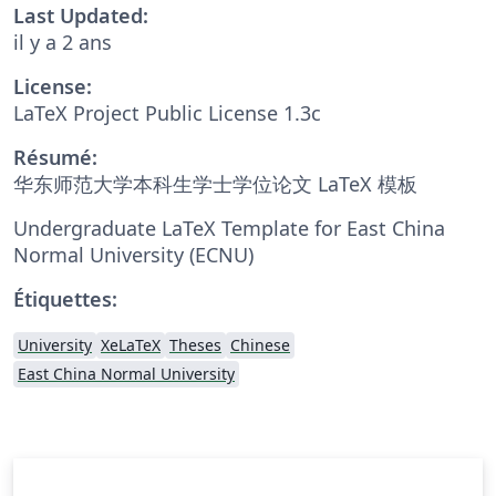
Last Updated:
il y a 2 ans
License:
LaTeX Project Public License 1.3c
Résumé:
华东师范大学本科生学士学位论文 LaTeX 模板
Undergraduate LaTeX Template for East China
Normal University (ECNU)
Étiquettes:
University
XeLaTeX
Theses
Chinese
East China Normal University