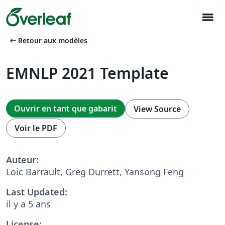
menu
arrow_left_alt
Retour aux modèles
EMNLP 2021 Template
Ouvrir en tant que gabarit
View Source
Voir le PDF
Auteur:
Loic Barrault, Greg Durrett, Yansong Feng
Last Updated:
il y a 5 ans
License: