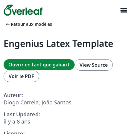
menu
arrow_left_alt
Retour aux modèles
Engenius Latex Template
Ouvrir en tant que gabarit
View Source
Voir le PDF
Auteur:
Diogo Correia, João Santos
Last Updated:
il y a 8 ans
License: