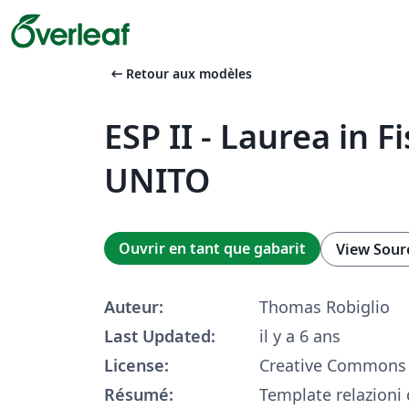
arrow_left_alt
Retour aux modèles
ESP II - Laurea in Fi
UNITO
Ouvrir en tant que gabarit
View Sour
Auteur:
Thomas Robiglio
Last Updated:
il y a 6 ans
License:
Creative Commons 
Résumé:
Template relazioni 