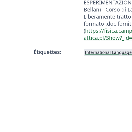
ESPERIMENTAZIONI I
Bellan) - Corso di 
Liberamente tratto
formato .doc forni
(
https://fisica.cam
attica.pl/Show?_id
Étiquettes:
International Language