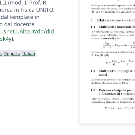
I (mod. I, Prof. R.
Laurea in Fisica UNITO.
 dal template in
to dal docente
pusnet.unito.it/do/did
=sk4y
).
s
Reports
Italian