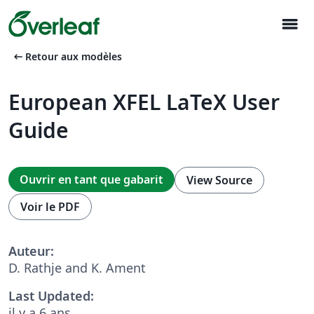
menu
arrow_left_alt
Retour aux modèles
European XFEL LaTeX User
Guide
Ouvrir en tant que gabarit
View Source
Voir le PDF
Auteur:
D. Rathje and K. Ament
Last Updated:
il y a 6 ans