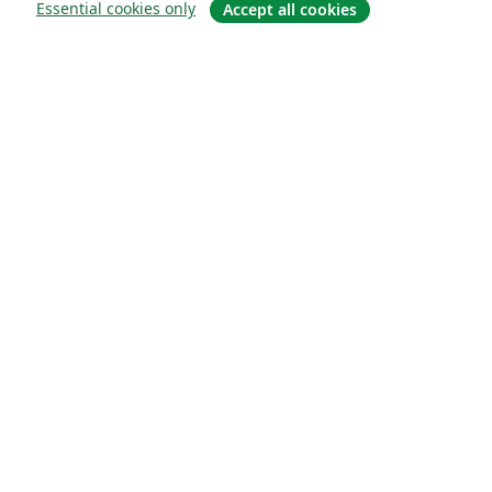
Essential cookies only
Accept all cookies
À propos
À propos de nous
Carrières
Blog
Solutions
Pour les entreprises
Pour les universités
For government