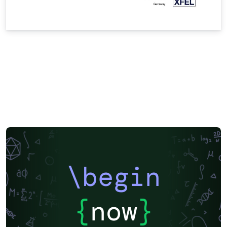
\begin
{
now
}