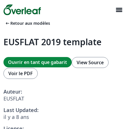
menu
arrow_left_alt
Retour aux modèles
EUSFLAT 2019 template
Ouvrir en tant que gabarit
View Source
Voir le PDF
Auteur:
EUSFLAT
Last Updated:
il y a 8 ans
License: