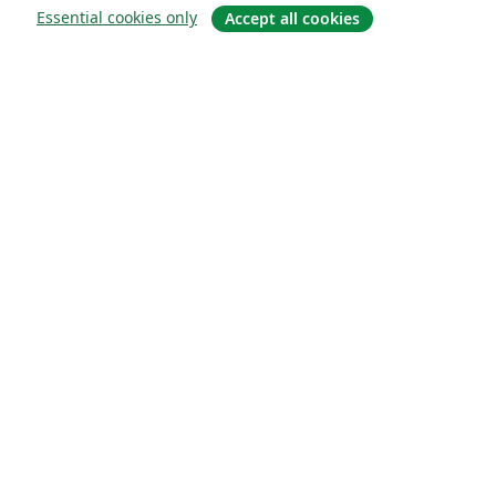
Essential cookies only
Accept all cookies
À propos
À propos de nous
Carrières
Blog
Solutions
Pour les entreprises
Pour les universités
For government