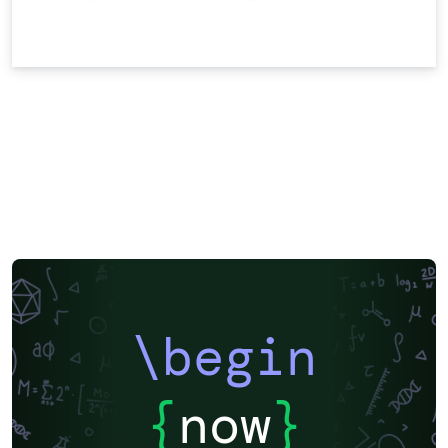
\begin
{
now
}