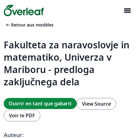
menu
arrow_left_alt
Retour aux modèles
Fakulteta za naravoslovje in
matematiko, Univerza v
Mariboru - predloga
zaključnega dela
Ouvrir en tant que gabarit
View Source
Voir le PDF
Auteur: