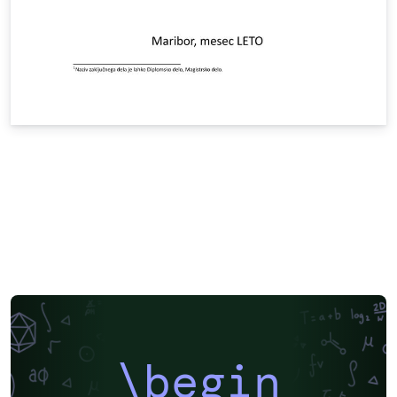
\begin