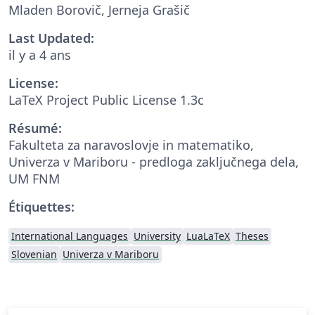
Mladen Borovič, Jerneja Grašič
Last Updated:
il y a 4 ans
License:
LaTeX Project Public License 1.3c
Résumé:
Fakulteta za naravoslovje in matematiko,
Univerza v Mariboru - predloga zaključnega dela,
UM FNM
Étiquettes:
International Languages
University
LuaLaTeX
Theses
Slovenian
Univerza v Mariboru