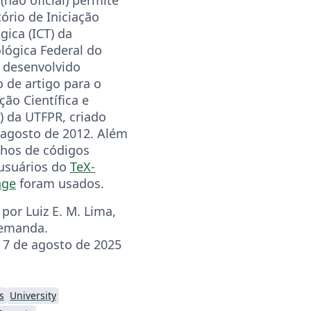
ório de Iniciação
gica (ICT) da
lógica Federal do
i desenvolvido
 de artigo para o
ção Científica e
) da UTFPR, criado
m agosto de 2012. Além
chos de códigos
 usuários do
TeX-
nge
foram usados.
por Luiz E. M. Lima,
emanda.
: 7 de agosto de 2025
s
University