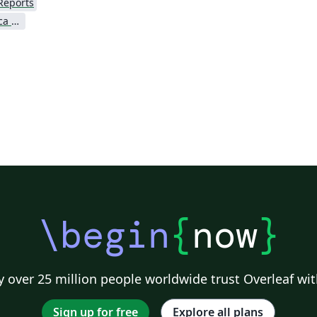
Reports
Universidade Tecnológica Federal do Paraná (UTFPR)
\begin
{
now
}
 over 25 million people worldwide trust Overleaf wit
Sign up for free
Explore all plans