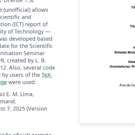
 (unofficial) allows
cientific and
tion (ICT) report of
sity of Technology —
 was developed based
ate for the Scientific
Initiation Seminar
R, created by L. B.
12. Also, several code
 by users of the
TeX-
nge
were used.
iz E. M. Lima,
emand.
st 7, 2025 (Version
não oficial) permite