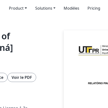
Product
Solutions
Modèles
Pricing
 of
ná]
ce
Voir le PDF
c License 1.3c