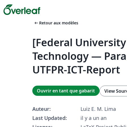
arrow_left_alt
Retour aux modèles
[Federal University
Technology — Para
UTFPR-ICT-Report
Ouvrir en tant que gabarit
View Sour
Auteur:
Luiz E. M. Lima
Last Updated:
il y a un an
License:
LaTeX Project Publi