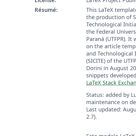
Résumé:
This LaTeX template
the production of S
Technological Initia
the Federal Univer
Paraná (UTFPR). It
on the article templ
and Technological 
(SICITE) of the UTFP
Dorini in August 20
snippets developed
LaTeX Stack Excha
Status: added by Lu
maintenance on d
Last updated: Augu
2.7).
Este modelo LaTeX (