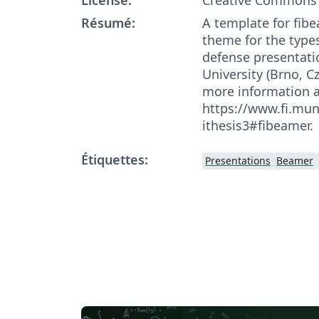
Résumé:
A template for fib
theme for the type­s
defense presentati
Univer­sity (Brno, C
more information 
https://www.fi.mun
ithesis3#fibeamer.
Étiquettes:
Presentations
Beamer