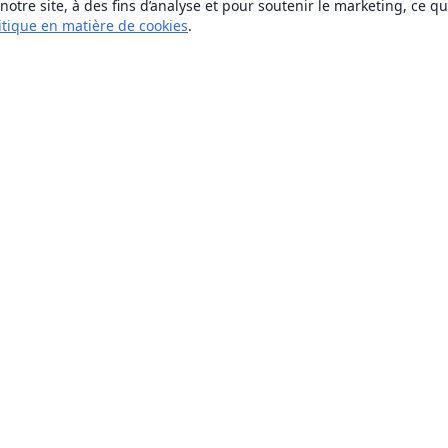
otre site, à des fins d’analyse et pour soutenir le marketing, ce q
itique en matière de cookies
.
À propos
À propos de nous
Carrières
Blog
Solutions
Pour les entreprises
Pour les universités