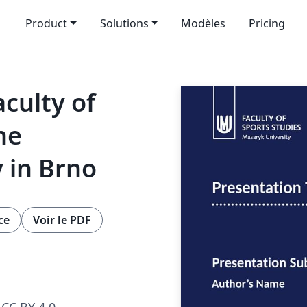
Product
Solutions
Modèles
Pricing
culty of
he
 in Brno
ce
Voir le PDF
CC BY 4.0