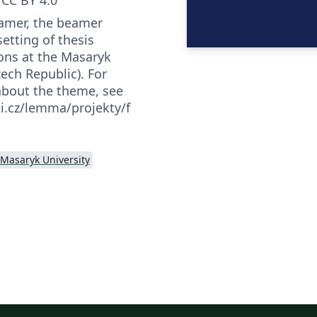
eamer, the beamer
et­ting of the­sis
ons at the Masaryk
zech Repub­lic). For
about the theme, see
i.cz/lemma/projekty/f
Masaryk University