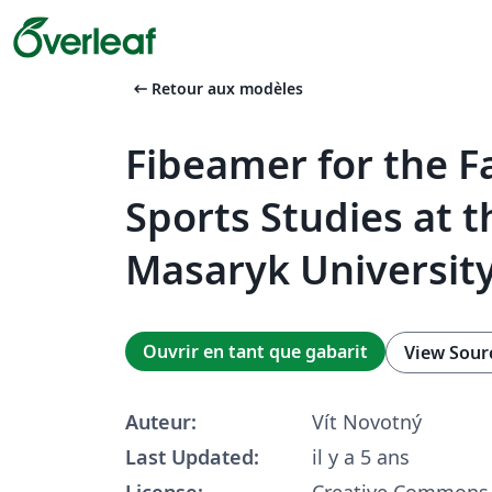
arrow_left_alt
Retour aux modèles
Fibeamer for the Fa
Sports Studies at t
Masaryk University
Ouvrir en tant que gabarit
View Sour
Auteur:
Vít Novotný
Last Updated:
il y a 5 ans
License:
Creative Commons 