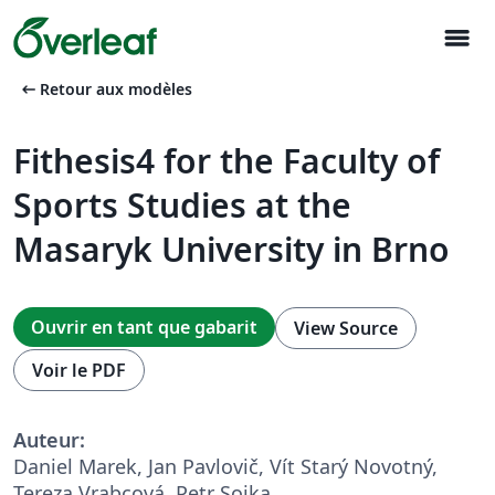
menu
arrow_left_alt
Retour aux modèles
Fithesis4 for the Faculty of
Sports Studies at the
Masaryk University in Brno
Ouvrir en tant que gabarit
View Source
Voir le PDF
Auteur:
Daniel Marek, Jan Pavlovič, Vít Starý Novotný,
Tereza Vrabcová, Petr Sojka