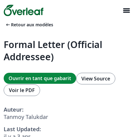
menu
arrow_left_alt
Retour aux modèles
Formal Letter (Official
Addressee)
Ouvrir en tant que gabarit
View Source
Voir le PDF
Auteur:
Tanmoy Talukdar
Last Updated:
il y a 3 ans