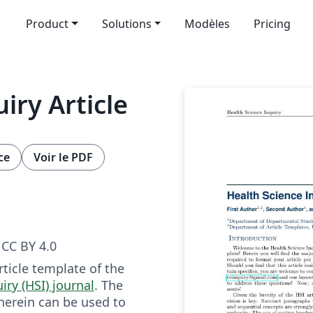
Product
Solutions
Modèles
Pricing
iry Article
ce
Voir le PDF
CC BY 4.0
rticle template of the
iry (HSI) journal
. The
erein can be used to