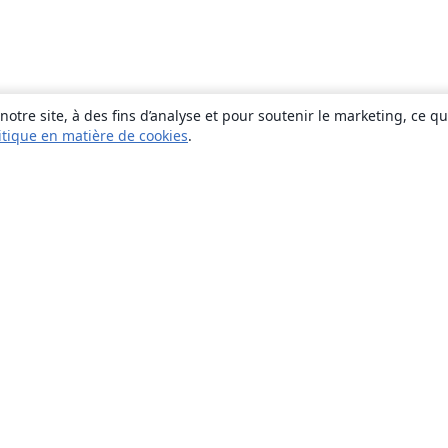
otre site, à des fins d’analyse et pour soutenir le marketing, ce q
itique en matière de cookies
.
À propos
À propos de nous
Carrières
Blog