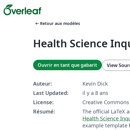
arrow_left_alt
Retour aux modèles
Health Science Inqu
Ouvrir en tant que gabarit
View Sour
Auteur:
Kevin Dick
Last Updated:
il y a 8 ans
License:
Creative Commons 
Résumé:
The official LaTeX a
Health Science Inqu
example template h