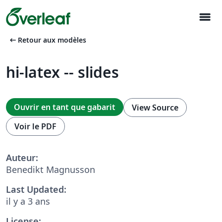
menu
arrow_left_alt
Retour aux modèles
hi-latex -- slides
Ouvrir en tant que gabarit
View Source
Voir le PDF
Auteur:
Benedikt Magnusson
Last Updated:
il y a 3 ans
License: