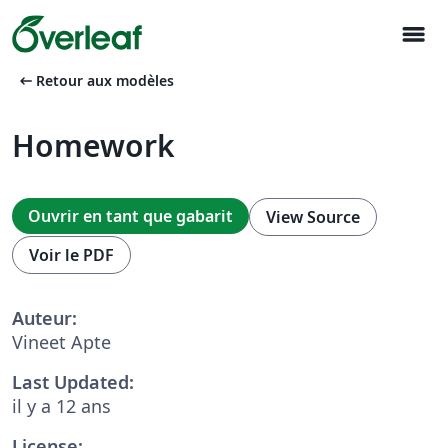
menu
arrow_left_alt
Retour aux modèles
Homework
Ouvrir en tant que gabarit
View Source
Voir le PDF
Auteur:
Vineet Apte
Last Updated:
il y a 12 ans
License: