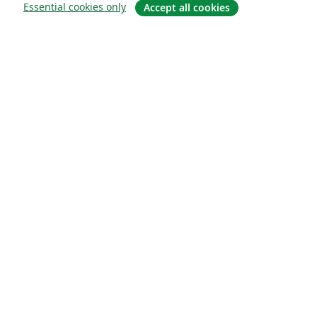
Essential cookies only
Accept all cookies
À propos
À propos de nous
Carrières
Blog
Solutions
Pour les entreprises
Pour les universités
For government