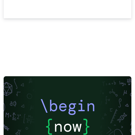
\begin
{
now
}