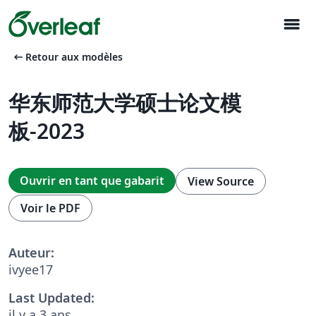
menu
arrow_left_alt
Retour aux modèles
华东师范大学硕士论文模
板-2023
Ouvrir en tant que gabarit
View Source
Voir le PDF
Auteur:
ivyee17
Last Updated:
il y a 3 ans