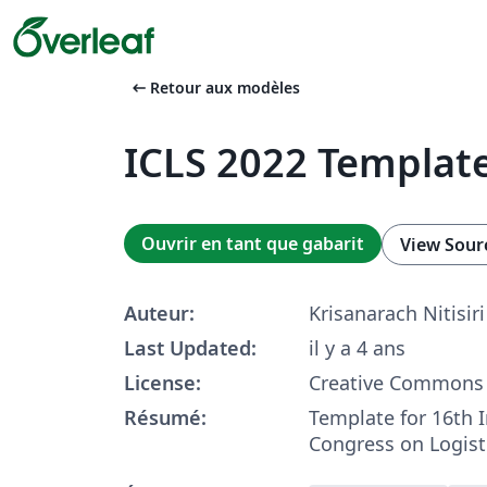
arrow_left_alt
Retour aux modèles
ICLS 2022 Templat
Ouvrir en tant que gabarit
View Sour
Auteur:
Krisanarach Nitisiri
Last Updated:
il y a 4 ans
License:
Creative Commons 
Résumé:
Template for 16th I
Congress on Logis