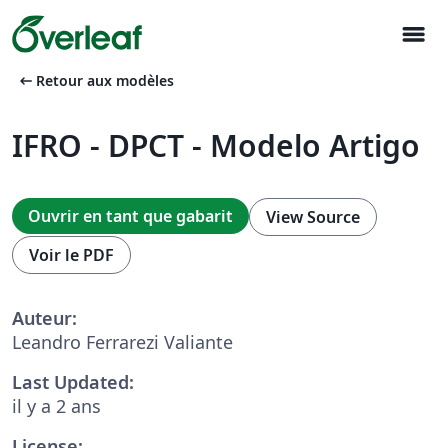
menu
arrow_left_alt
Retour aux modèles
IFRO - DPCT - Modelo Artigo
Ouvrir en tant que gabarit
View Source
Voir le PDF
Auteur:
Leandro Ferrarezi Valiante
Last Updated:
il y a 2 ans
License: