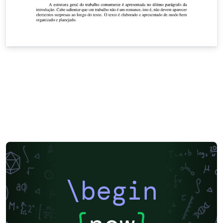
\begin