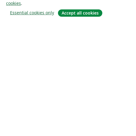
cookies
.
Essential cookies only
Accept all cookies
À propos
À propos de nous
Carrières
Blog
Solutions
Pour les entreprises
Pour les universités