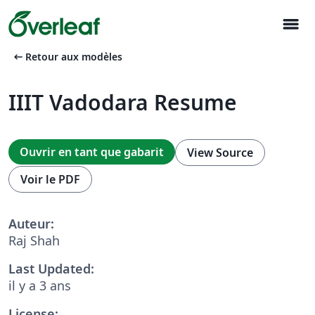
menu
arrow_left_alt
Retour aux modèles
IIIT Vadodara Resume
Ouvrir en tant que gabarit
View Source
Voir le PDF
Auteur:
Raj Shah
Last Updated:
il y a 3 ans
License: