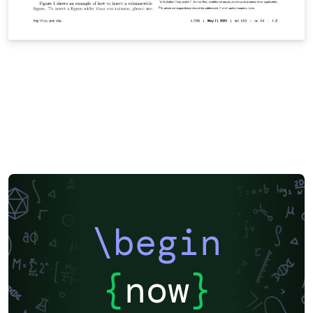
\begin
{
now
}