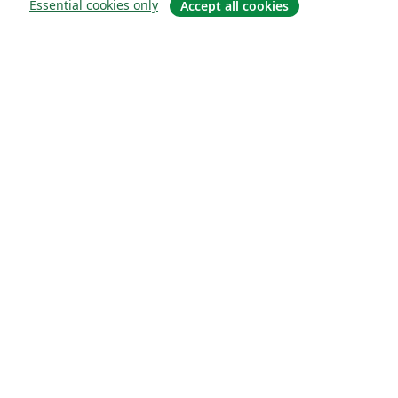
Essential cookies only
Accept all cookies
À propos
À propos de nous
Carrières
Blog
Solutions
Pour les entreprises
Pour les universités
For government