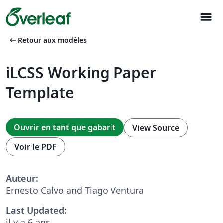
menu
arrow_left_alt
Retour aux modèles
iLCSS Working Paper
Template
Ouvrir en tant que gabarit
View Source
Voir le PDF
Auteur:
Ernesto Calvo and Tiago Ventura
Last Updated:
il y a 6 ans