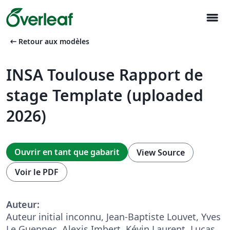
menu
arrow_left_alt
Retour aux modèles
INSA Toulouse Rapport de
stage Template (uploaded
2026)
Ouvrir en tant que gabarit
View Source
Voir le PDF
Auteur:
Auteur initial inconnu, Jean-Baptiste Louvet, Yves
Le Guennec, Alexis Imbert, Kévin Laurent, Lucas