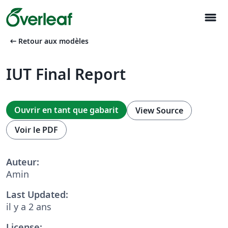
menu
arrow_left_alt
Retour aux modèles
IUT Final Report
Ouvrir en tant que gabarit
View Source
Voir le PDF
Auteur:
Amin
Last Updated:
il y a 2 ans
License: