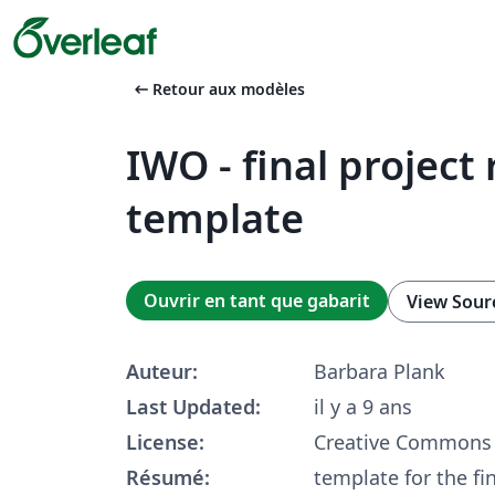
arrow_left_alt
Retour aux modèles
IWO - final project
template
Ouvrir en tant que gabarit
View Sour
Auteur:
Barbara Plank
Last Updated:
il y a 9 ans
License:
Creative Commons 
Résumé:
template for the fin