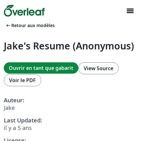
menu
arrow_left_alt
Retour aux modèles
Jake's Resume (Anonymous)
Ouvrir en tant que gabarit
View Source
Voir le PDF
Auteur:
Jake
Last Updated:
il y a 5 ans
License: