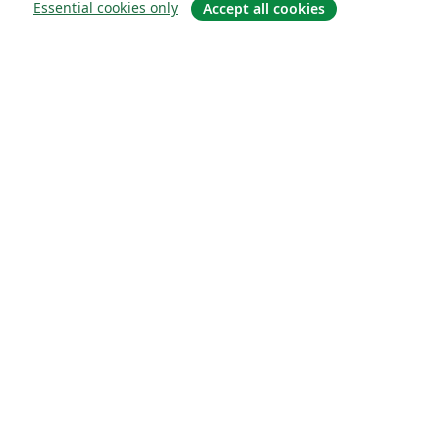
Essential cookies only
Accept all cookies
À propos
À propos de nous
Carrières
Blog
Solutions
Pour les entreprises
Pour les universités
For government