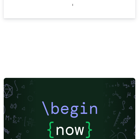
\begin
{
now
}