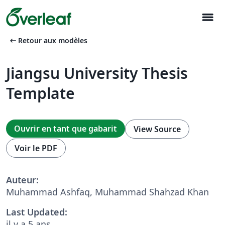
menu
arrow_left_alt
Retour aux modèles
Jiangsu University Thesis
Template
Ouvrir en tant que gabarit
View Source
Voir le PDF
Auteur:
Muhammad Ashfaq, Muhammad Shahzad Khan
Last Updated:
il y a 5 ans