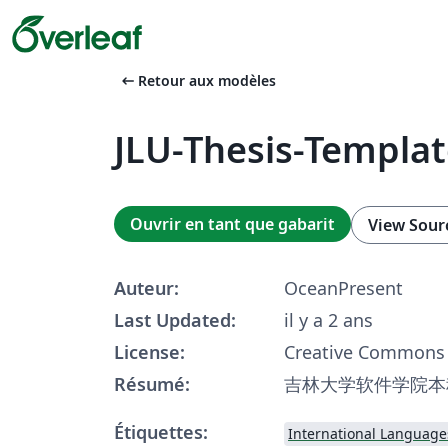
arrow_left_alt
Retour aux modèles
JLU-Thesis-Templa
Ouvrir en tant que gabarit
View Sour
Auteur:
OceanPresent
Last Updated:
il y a 2 ans
License:
Creative Commons 
Résumé:
吉林大学软件学院本科
Étiquettes:
International Language