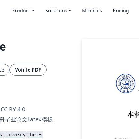
Product
Solutions
Modèles
Pricing
te
ce
Voir le PDF
CC BY 4.0
毕业论文Latex模板
s
University
Theses