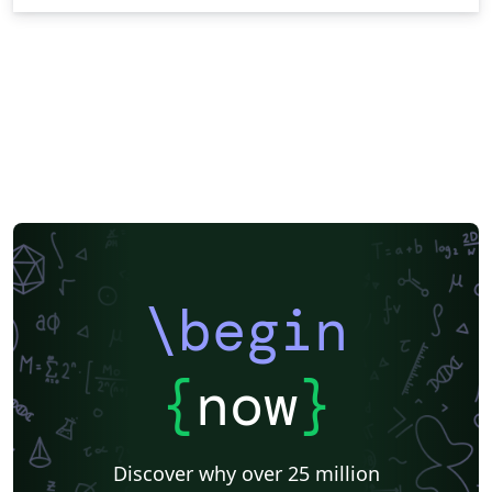
\begin
{
now
}
Discover why over 25 million