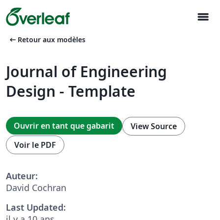
menu
arrow_left_alt
Retour aux modèles
Journal of Engineering
Design - Template
Ouvrir en tant que gabarit
View Source
Voir le PDF
Auteur:
David Cochran
Last Updated:
il y a 10 ans