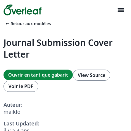
menu
arrow_left_alt
Retour aux modèles
Journal Submission Cover
Letter
Ouvrir en tant que gabarit
View Source
Voir le PDF
Auteur:
maiklo
Last Updated:
il y a 3 ans