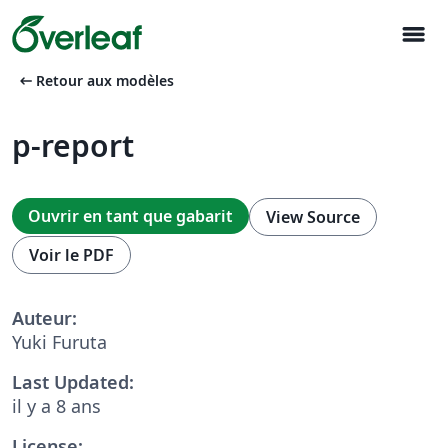
menu
arrow_left_alt
Retour aux modèles
p-report
Ouvrir en tant que gabarit
View Source
Voir le PDF
Auteur:
Yuki Furuta
Last Updated:
il y a 8 ans
License: