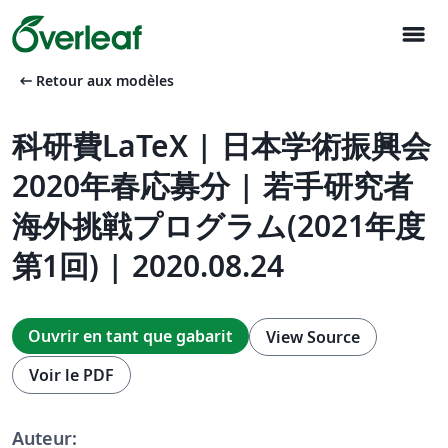
menu
arrow_left_alt
Retour aux modèles
科研費LaTeX | 日本学術振興会
2020年春応募分 | 若手研究者
海外挑戦プログラム(2021年度
第1回) | 2020.08.24
Ouvrir en tant que gabarit
View Source
Voir le PDF
Auteur: