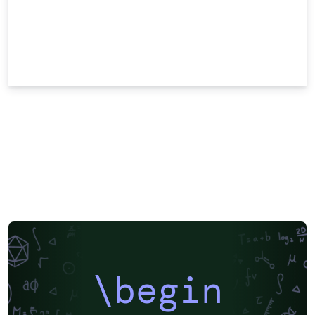
\begin