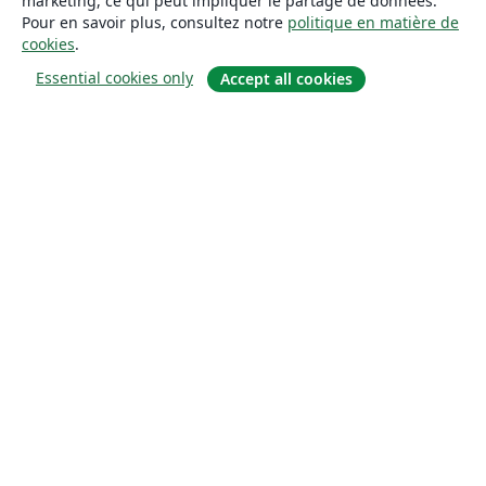
marketing, ce qui peut impliquer le partage de données.
Pour en savoir plus, consultez notre
politique en matière de
cookies
.
Essential cookies only
Accept all cookies
À propos
À propos de nous
Carrières
Blog
Solutions
Pour les entreprises