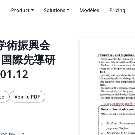
Product
Solutions
Modèles
Pricing
本学術振興会
| 国際先導研
.01.12
ce
Voir le PDF
CC BY 4.0