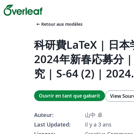
arrow_left_alt
Retour aux modèles
科研費LaTeX | 日
2024年新春応募分 
究 | S-64 (2) | 2024
Ouvrir en tant que gabarit
View Sour
Auteur:
山中 卓
Last Updated:
il y a 3 ans
License:
Creative Commons 