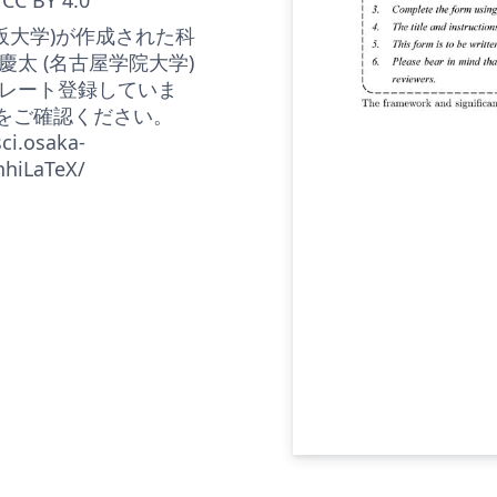
大阪大学)が作成された科
 慶太 (名古屋学院大学)
レート登録していま
↓をご確認ください。
ci.osaka-
nhiLaTeX/