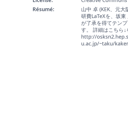
Résumé:
山中 卓 (KEK、元
研費LaTeXを、坂東
が了承を得てテンプ
す。 詳細はこちら
http://osksn2.hep.s
u.ac.jp/~taku/kake