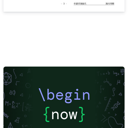
\begin
{
now
}