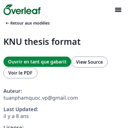
menu
arrow_left_alt
Retour aux modèles
KNU thesis format
Ouvrir en tant que gabarit
View Source
Voir le PDF
Auteur:
tuanphamquoc.vp@gmail.com
Last Updated:
il y a 8 ans
License: