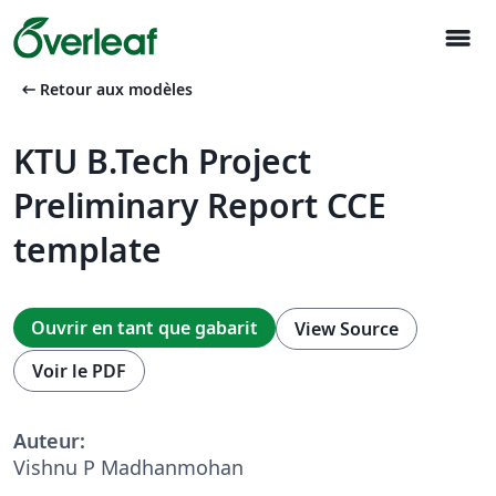
menu
arrow_left_alt
Retour aux modèles
KTU B.Tech Project
Preliminary Report CCE
template
Ouvrir en tant que gabarit
View Source
Voir le PDF
Auteur:
Vishnu P Madhanmohan