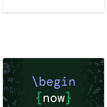
\begin
{
now
}