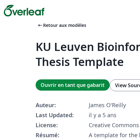
arrow_left_alt
Retour aux modèles
KU Leuven Bioinfo
Thesis Template
Ouvrir en tant que gabarit
View Sour
Auteur:
James O'Reilly
Last Updated:
il y a 5 ans
License:
Creative Commons 
Résumé:
A template for the