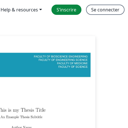
Help & resources
S’inscrire
Se connecter