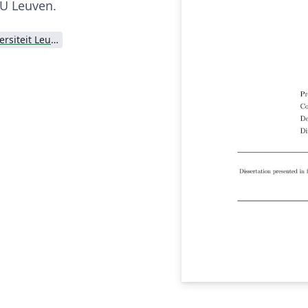
KU Leuven.
Katholieke Universiteit Leuven (KU Leuven)