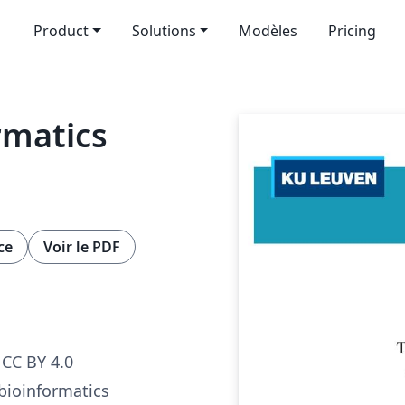
Product
Solutions
Modèles
Pricing
rmatics
ce
Voir le PDF
CC BY 4.0
 bioinformatics