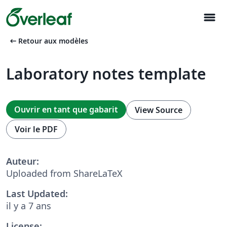
menu
arrow_left_alt
Retour aux modèles
Laboratory notes template
Ouvrir en tant que gabarit
View Source
Voir le PDF
Auteur:
Uploaded from ShareLaTeX
Last Updated:
il y a 7 ans
License: