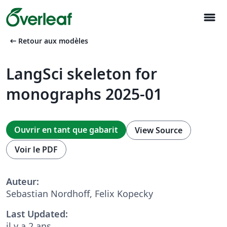
menu
arrow_left_alt
Retour aux modèles
LangSci skeleton for
monographs 2025-01
Ouvrir en tant que gabarit
View Source
Voir le PDF
Auteur:
Sebastian Nordhoff, Felix Kopecky
Last Updated:
il y a 2 ans