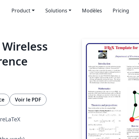
Product
Solutions
Modèles
Pricing
 Wireless
rence
ce
Voir le PDF
reLaTeX
 the work)