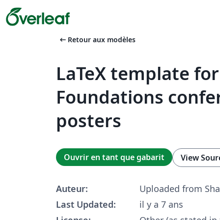
arrow_left_alt
Retour aux modèles
LaTeX template for
Foundations confe
posters
Ouvrir en tant que gabarit
View Sour
Auteur:
Uploaded from Sha
Last Updated:
il y a 7 ans
License:
Other (as stated in