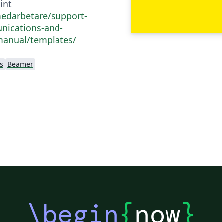
int
medarbetare/support-
nications-and-
anual/templates/
s
Beamer
\begin
{
now
}