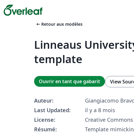
arrow_left_alt
Retour aux modèles
Linneaus University
template
Ouvrir en tant que gabarit
View Sour
Auteur:
Giangiacomo Brav
Last Updated:
il y a 8 mois
License:
Creative Commons 
Résumé:
Template mimickin