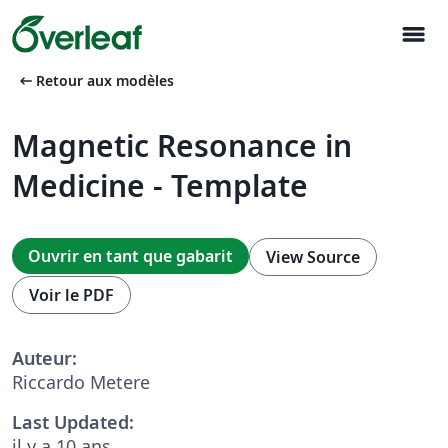
menu
arrow_left_alt
Retour aux modèles
Magnetic Resonance in
Medicine - Template
Ouvrir en tant que gabarit
View Source
Voir le PDF
Auteur:
Riccardo Metere
Last Updated:
il y a 10 ans