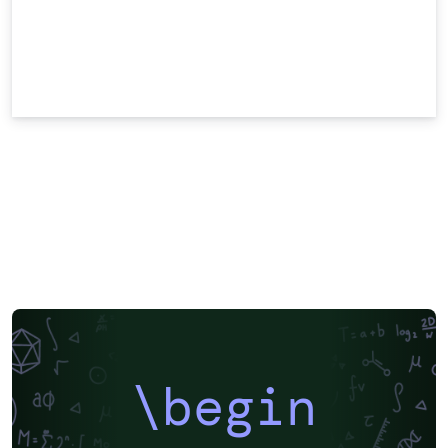
\begin