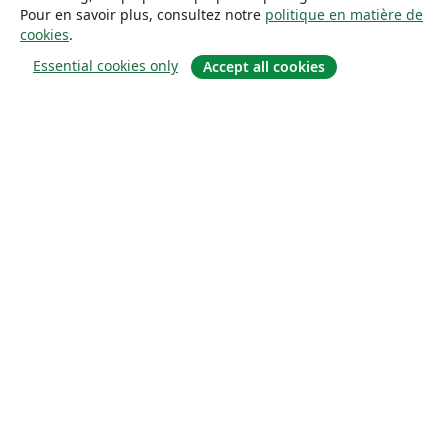
Pour en savoir plus, consultez notre
politique en matière de
cookies
.
Essential cookies only
Accept all cookies
À propos
À propos de nous
Carrières
Blog
Solutions
Pour les entreprises