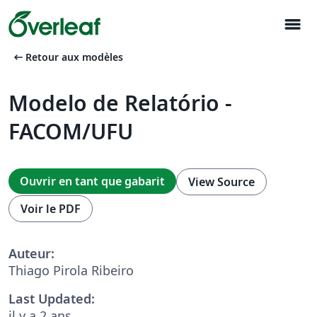
menu
arrow_left_alt
Retour aux modèles
Modelo de Relatório -
FACOM/UFU
Ouvrir en tant que gabarit
View Source
Voir le PDF
Auteur:
Thiago Pirola Ribeiro
Last Updated:
il y a 2 ans