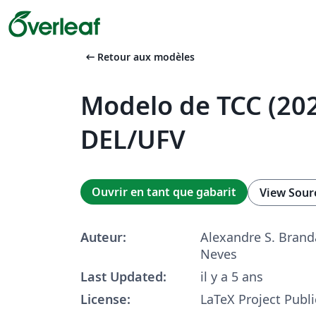
arrow_left_alt
Retour aux modèles
Modelo de TCC (202
DEL/UFV
Ouvrir en tant que gabarit
View Sour
Auteur:
Alexandre S. Brand
Neves
Last Updated:
il y a 5 ans
License:
LaTeX Project Publi