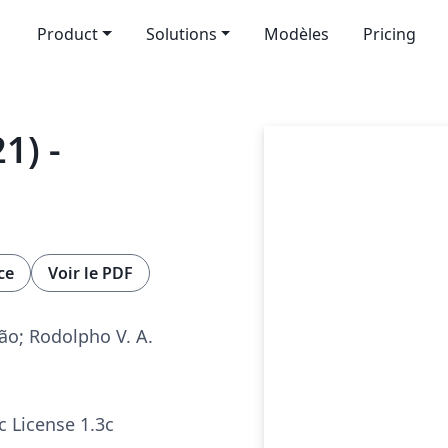
Product
Solutions
Modèles
Pricing
1) -
ce
Voir le PDF
ão; Rodolpho V. A.
c License 1.3c