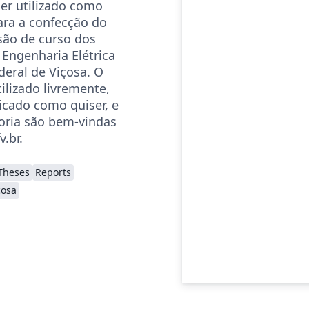
er utilizado como
ara a confecção do
são de curso dos
 Engenharia Elétrica
deral de Viçosa. O
ilizado livremente,
cado como quiser, e
oria são bem-vindas
v.br.
Theses
Reports
çosa