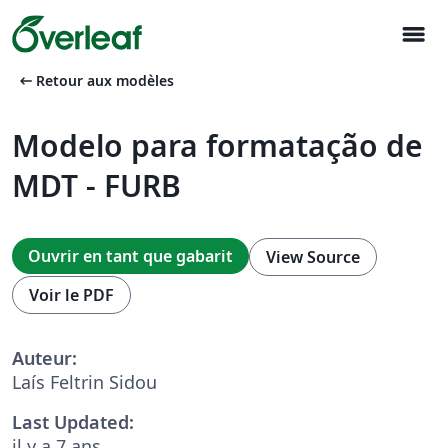
menu
arrow_left_alt
Retour aux modèles
Modelo para formatação de
MDT - FURB
Ouvrir en tant que gabarit
View Source
Voir le PDF
Auteur:
Laís Feltrin Sidou
Last Updated:
il y a 7 ans