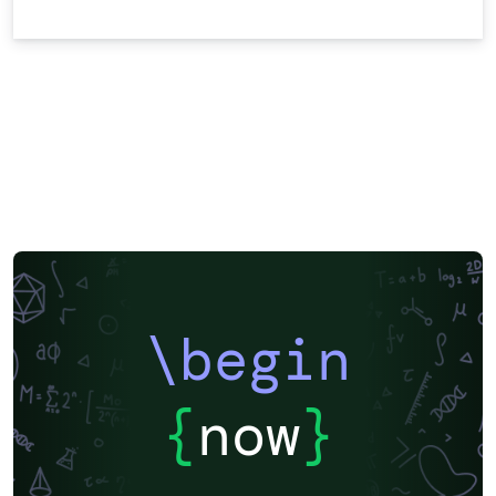
\begin
{
now
}