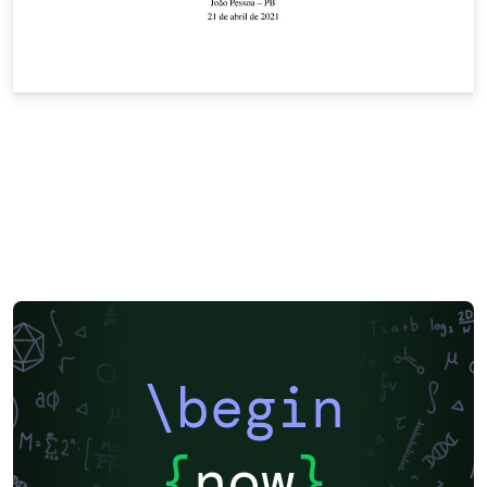
\begin
{
now
}