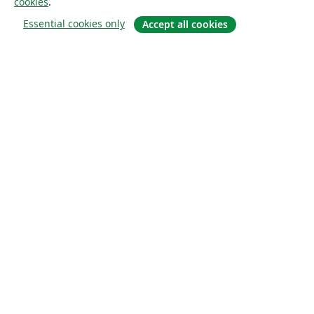
cookies
.
Essential cookies only
Accept all cookies
À propos
À propos de nous
Carrières
Blog
Solutions
Pour les entreprises
Pour les universités