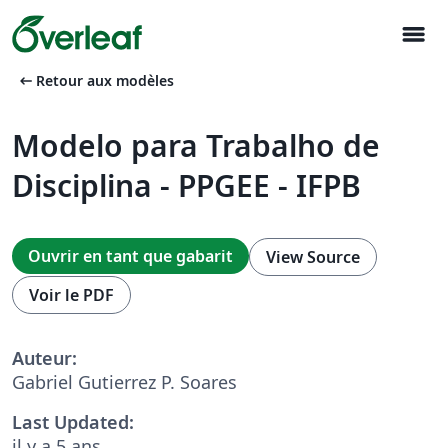
menu
arrow_left_alt
Retour aux modèles
Modelo para Trabalho de
Disciplina - PPGEE - IFPB
Ouvrir en tant que gabarit
View Source
Voir le PDF
Auteur:
Gabriel Gutierrez P. Soares
Last Updated:
il y a 5 ans