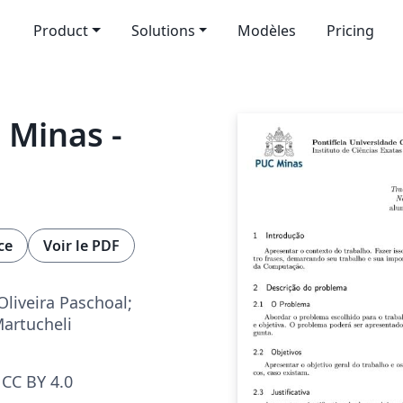
Product
Solutions
Modèles
Pricing
 Minas -
ce
Voir le PDF
Oliveira Paschoal;
Martucheli
CC BY 4.0