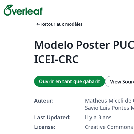
arrow_left_alt
Retour aux modèles
Modelo Poster PUC
ICEI-CRC
Ouvrir en tant que gabarit
View Sour
Auteur:
Matheus Miceli de 
Savio Luis Pontes 
Last Updated:
il y a 3 ans
License:
Creative Commons 