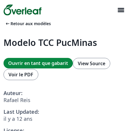
menu
arrow_left_alt
Retour aux modèles
Modelo TCC PucMinas
Ouvrir en tant que gabarit
View Source
Voir le PDF
Auteur:
Rafael Reis
Last Updated:
il y a 12 ans
License: