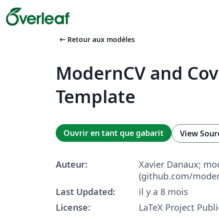
arrow_left_alt
Retour aux modèles
ModernCV and Cove
Template
Ouvrir en tant que gabarit
View Sour
Auteur:
Xavier Danaux; mo
(github.com/moder
Last Updated:
il y a 8 mois
License:
LaTeX Project Publi