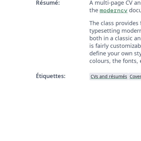
Résumé:
A multi-page CV and
the
docu
moderncv
The class provides f
typesetting modern
both in a classic an
is fairly customiza
define your own st
colours, the fonts, 
Étiquettes:
CVs and résumés
Cover