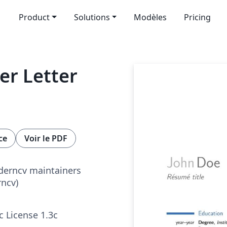
Product
Solutions
Modèles
Pricing
r Letter
ce
Voir le PDF
derncv maintainers
ncv)
c License 1.3c