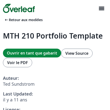
menu
arrow_left_alt
Retour aux modèles
MTH 210 Portfolio Template
Ouvrir en tant que gabarit
View Source
Voir le PDF
Auteur:
Ted Sundstrom
Last Updated:
il y a 11 ans
License: